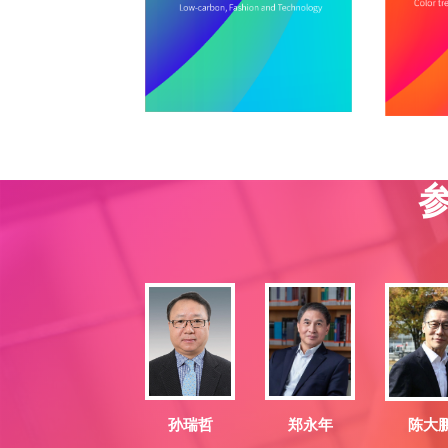
郑永年
孙瑞哲
陈大